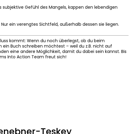
s subjektive Gefühl des Mangels, kappen den lebendigen
Nur ein verengtes Sichtfeld, außerhalb dessen sie liegen.
n Fluss kommt: Wenn du noch überlegst, ob du beim
in Buch schreiben möchtest – weil du z.B. nicht auf
nden eine andere Möglichkeit, damit du dabei sein kannst. Bis
s Into Action Team freut sich!
senebner-Teskey