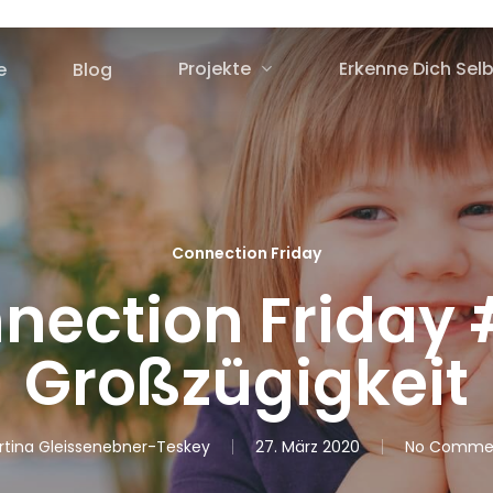
Projekte
Erkenne Dich Selb
e
Blog
Connection Friday
nection Friday 
Großzügigkeit
rtina Gleissenebner-Teskey
27. März 2020
No Comme