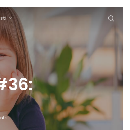
sear
st!
#36:
nts