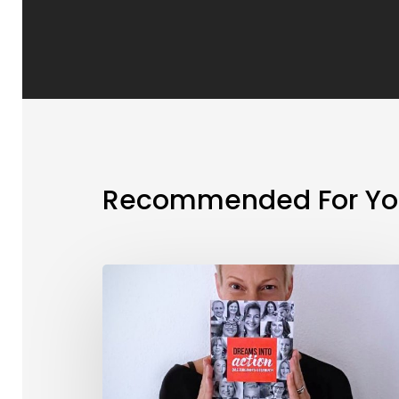
Recommended For Yo
Connection
Friday
#45:
Es
ist
da!