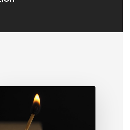
nnection
iday
3:
m
it