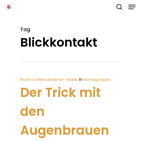
Skip
Men
to
main
search
Close
content
Menu
Tag
Blickkontakt
Martina Gleissenebner-Teskey
In
Montagstipps
Der Trick mit
den
Augenbrauen