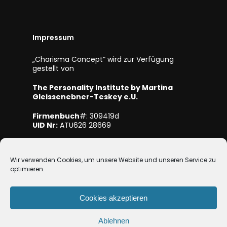
Impressum
„Charisma Concept“ wird zur Verfügung
gestellt von
The Personality Institute by Martina
Gleissenebner-Teskey e.U.
Firmenbuch
#: 309419d
UID Nr:
ATU626 28669
Mitglied bei WKO NÖ
Wir verwenden Cookies, um unsere Website und unseren Service zu
optimieren.
Cookies akzeptieren
Ablehnen
© 2026 Charisma-Concept.