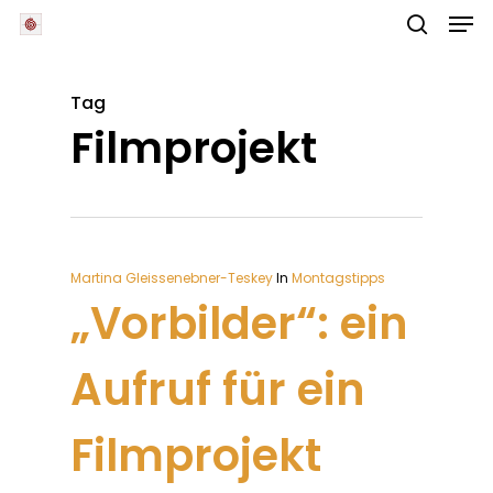
Skip
Men
to
main
search
Close
content
Menu
Tag
Filmprojekt
Martina Gleissenebner-Teskey
In
Montagstipps
„Vorbilder“: ein
Aufruf für ein
Filmprojekt