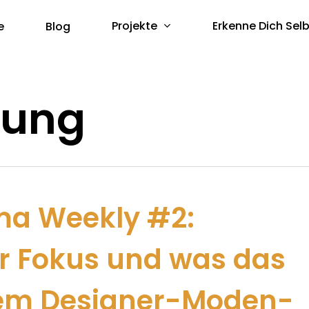
Projekte
Erkenne Dich Selb
e
Blog
tung
ma Weekly #2:
er Fokus und was das
nem Designer-Moden-