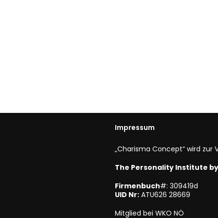
Impressum
„Charisma Concept“ wird zur V
The Personality Institute 
Firmenbuch
#: 309419d
UID Nr:
ATU626 28669
Mitglied bei WKO NÖ