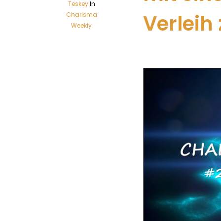
Teskey
In
Verleih
Charisma
Weekly