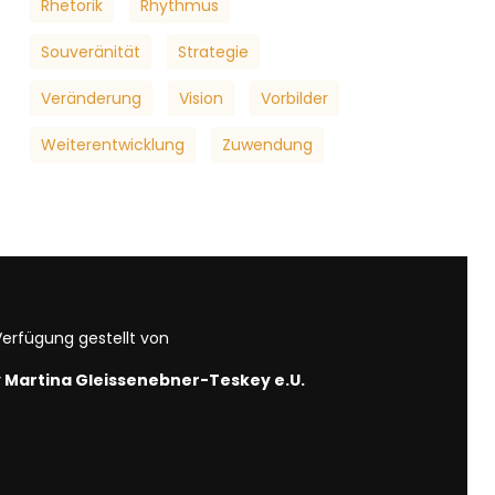
Rhetorik
Rhythmus
Souveränität
Strategie
Veränderung
Vision
Vorbilder
Weiterentwicklung
Zuwendung
erfügung gestellt von
by Martina Gleissenebner-Teskey e.U.