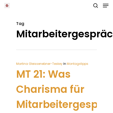
Skip
Men
to
main
search
Close
content
Menu
Tag
Mitarbeitergesprä
Martina Gleissenebner-Teskey
In
Montagstipps
MT 21: Was
Charisma für
Mitarbeitergesprä