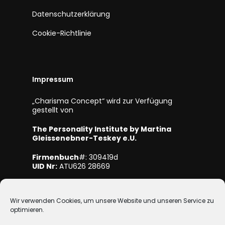
Datenschutzerklärung
Cookie-Richtlinie
Impressum
„Charisma Concept“ wird zur Verfügung
gestellt von
The Personality Institute by Martina
Gleissenebner-Teskey e.U.
Firmenbuch
#: 309419d
UID Nr:
ATU626 28669
Mitglied bei WKO NÖ
Wir verwenden Cookies, um unsere Website und unseren Service zu
optimieren.