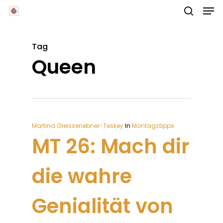
Skip
Men
to
main
search
Close
content
Menu
Tag
Queen
Martina Gleissenebner-Teskey
In
Montagstipps
MT 26: Mach dir
die wahre
Genialität von