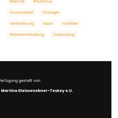
Rhetorik
Rhythmus
Souveränität
Strategie
Veränderung
Vision
Vorbilder
Weiterentwicklung
Zuwendung
erfügung gestellt von
by Martina Gleissenebner-Teskey e.U.