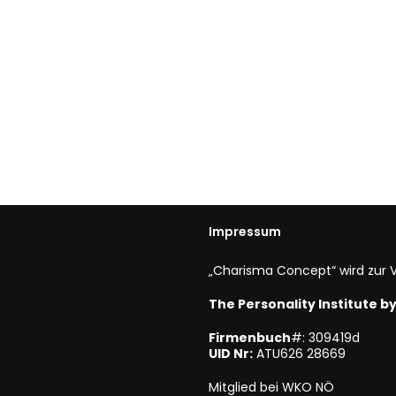
Impressum
„Charisma Concept“ wird zur V
The Personality Institute 
Firmenbuch
#: 309419d
UID Nr:
ATU626 28669
Mitglied bei WKO NÖ