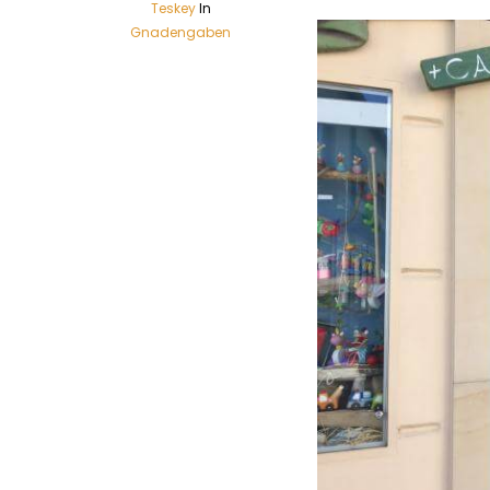
Teskey
In
Gnadengaben