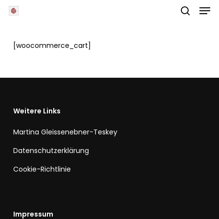
Skip
Men
to
main
search
Close
content
Menu
[woocommerce_cart]
Weitere Links
Martina Gleissenebner-Teskey
Datenschutzerklärung
Cookie-Richtlinie
Impressum