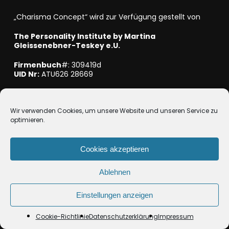
„Charisma Concept“ wird zur Verfügung gestellt von
The Personality Institute by Martina
Gleissenebner-Teskey e.U.
Firmenbuch
#: 309419d
UID Nr:
ATU626 28669
Mitglied bei WKO NÖ
Wir verwenden Cookies, um unsere Website und unseren Service zu
optimieren.
Cookies akzeptieren
© 2026 Charisma-Concept.
Ablehnen
Einstellungen anzeigen
facebook
linkedin
youtube
instagram
Cookie-Richtlinie
Datenschutzerklärung
Impressum