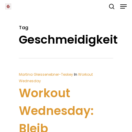
Skip
Men
to
main
search
Close
content
Menu
Tag
Geschmeidigkeit
Martina Gleissenebner-Teskey
In
Workout
Wednesday
Workout
Wednesday:
Bleib