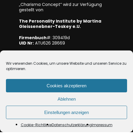
„Charisma Concept“ wird zur Verfügung
gestellt von
The Personality Institute by Martina
Gleissenebner-Teskey e.U.
Firmenbuch
#: 309419d
UID Nr:
ATU626 28669
Mitglied bei WKO NÖ
Wir verwenden Cookies, um unsere Website und unseren Service zu
optimieren.
Cookies akzeptieren
Ablehnen
© 2026 Charisma-Concept.
Einstellungen anzeigen
facebook
linkedin
youtube
instagram
Cookie-Richtlinie
Datenschutzerklärung
Impressum