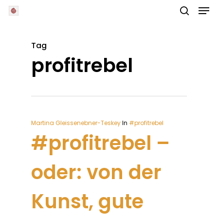
Skip
Men
to
main
search
Close
content
Menu
Tag
profitrebel
Martina Gleissenebner-Teskey
In
#profitrebel
#profitrebel –
oder: von der
Kunst, gute