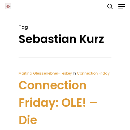
Skip
Men
to
main
search
Close
content
Menu
Tag
Sebastian Kurz
Martina Gleissenebner-Teskey
In
Connection Friday
Connection
Friday: OLE! –
Die