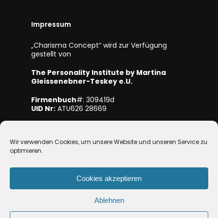
Impressum
„Charisma Concept“ wird zur Verfügung
gestellt von
The Personality Institute by Martina
Gleissenebner-Teskey e.U.
Firmenbuch
#: 309419d
UID Nr:
ATU626 28669
Mitglied bei WKO NÖ
Wir verwenden Cookies, um unsere Website und unseren Service zu
optimieren.
Cookies akzeptieren
Ablehnen
© 2026 Charisma-Concept.