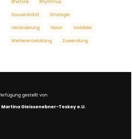
Rhetorik
Rhythmus
Souveränität
Strategie
Veränderung
Vision
Vorbilder
Weiterentwicklung
Zuwendung
erfügung gestellt von
by Martina Gleissenebner-Teskey e.U.