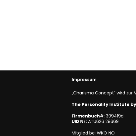
Impressum
„Charisma Concept“ wird zur V
The Personality Institute 
Firmenbuch
#: 309419d
UID Nr:
ATU626 28669
Mitglied bei WKO NÖ