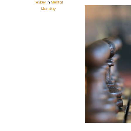
Teskey
In
Mental
Monday