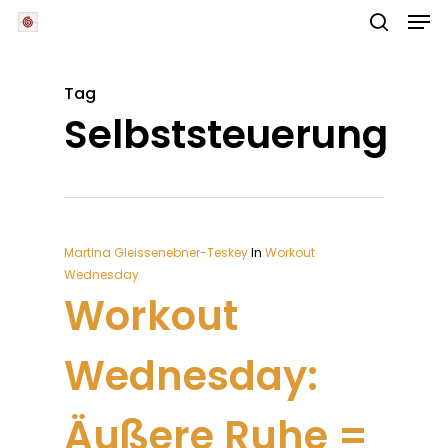
Skip
Men
to
main
search
Close
content
Menu
Tag
Selbststeuerung
Martina Gleissenebner-Teskey
In
Workout
Wednesday
Workout
Wednesday:
Äußere Ruhe =