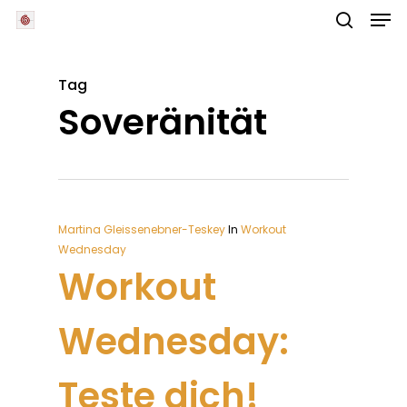
Skip
Men
to
main
search
Close
content
Menu
Tag
Soveränität
Martina Gleissenebner-Teskey
In
Workout
Wednesday
Workout
Wednesday:
Teste dich!