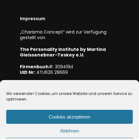
Impressum
„Charisma Concept“ wird zur Verfügung
gestellt von
The Personality Institute by Martina
Gleissenebner-Teskey e.U.
Firmenbuch
#: 309419d
UID Nr:
ATU626 28669
Mitglied bei WKO NÖ
Wir verwenden Cookies, um unsere Website und unseren Service zu
optimieren.
Cookies akzeptieren
Ablehnen
© 2026 Charisma-Concept.