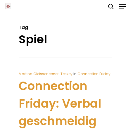
Skip
Men
to
main
search
Close
content
Menu
Tag
Spiel
Martina Gleissenebner-Teskey
In
Connection Friday
Connection
Friday: Verbal
geschmeidig