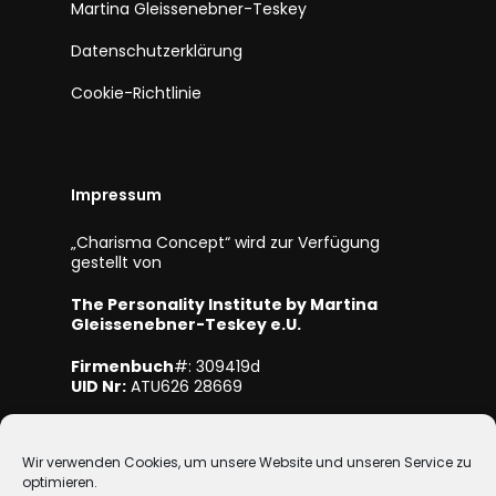
Martina Gleissenebner-Teskey
Datenschutzerklärung
Cookie-Richtlinie
Impressum
„Charisma Concept“ wird zur Verfügung
gestellt von
The Personality Institute by Martina
Gleissenebner-Teskey e.U.
Firmenbuch
#: 309419d
UID Nr:
ATU626 28669
Mitglied bei WKO NÖ
Wir verwenden Cookies, um unsere Website und unseren Service zu
optimieren.