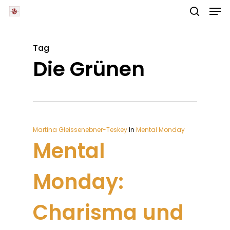
Skip
Men
to
main
search
Close
content
Menu
Tag
Die Grünen
Martina Gleissenebner-Teskey
In
Mental Monday
Mental
Monday:
Charisma und