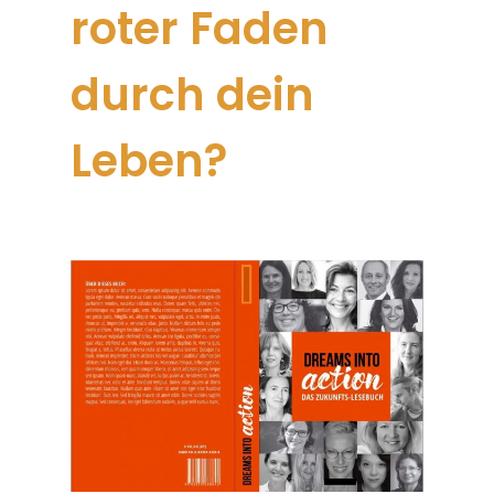
roter Faden
durch dein
Leben?