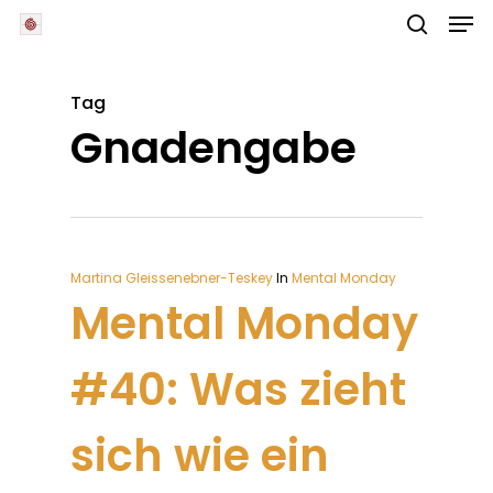
Skip
Men
to
main
search
Close
content
Menu
Tag
Gnadengabe
Martina Gleissenebner-Teskey
In
Mental Monday
Mental Monday
#40: Was zieht
sich wie ein