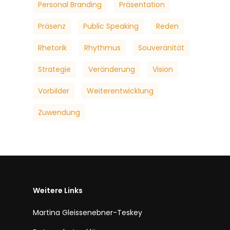
Personal Branding
Präsentation
Präsenz
Public Speaking
Reden
Rhetorik
Rhythmus
Souveränität
Strategie
Veränderung
Vision
Vorbilder
Weiterentwicklung
Zuwendung
Weitere Links
Martina Gleissenebner-Teskey