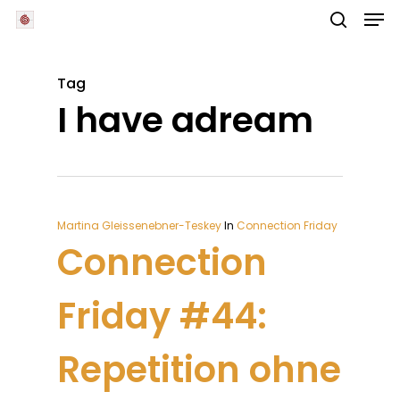
Skip
Men
to
main
search
Close
content
Menu
Tag
I have adream
Martina Gleissenebner-Teskey
In
Connection Friday
Connection
Friday #44:
Repetition ohne