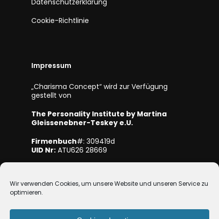
Datenschutzerklärung
Cookie-Richtlinie
Impressum
„Charisma Concept“ wird zur Verfügung
gestellt von
The Personality Institute by Martina
Gleissenebner-Teskey e.U.
Firmenbuch
#: 309419d
UID Nr:
ATU626 28669
Mitglied bei WKO NÖ
Wir verwenden Cookies, um unsere Website und unseren Service zu
optimieren.