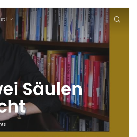
sear
st!
wei Säulen
cht
ts