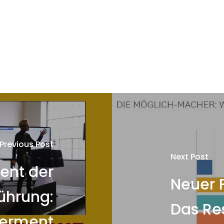
Previous Post
Next Post
ent der
Neuer F
ührung:
Das Re
erment