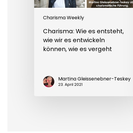
können,
wie
es
vergeht
Charisma Weekly
Charisma: Wie es entsteht,
wie wir es entwickeln
können, wie es vergeht
Martina Gleissenebner-Teskey
23. April 2021