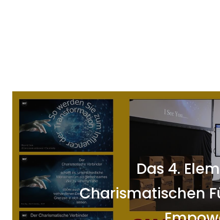
Das 4. Elem
Charismatischen F
Empow