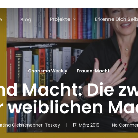
Projekte
Erkenne Dich Selb
e
Blog
Charisma Weekly
Frauen-Macht
d Macht: Die z
r weiblichen Ma
rtina Gleissenebner-Teskey
17. März 2019
No Commen