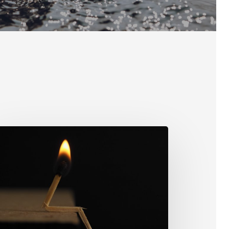
nnection
iday
3:
m
it