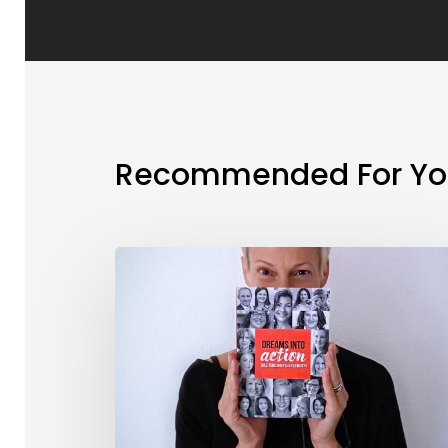
Recommended For Yo
Connection
Friday
#45:
Es
ist
da!