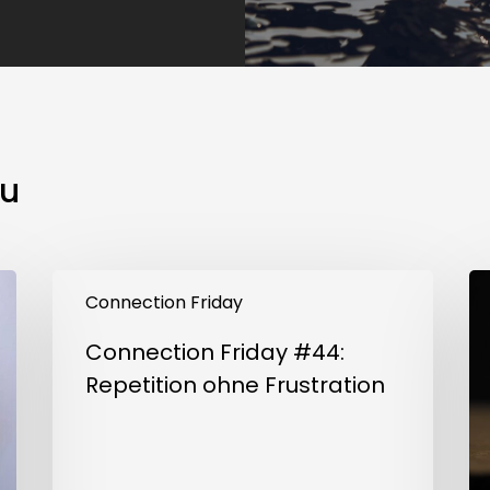
u
Connection
Co
Friday
Fr
Connection Friday
#44:
#4
Repetition
A
Connection Friday #44:
ohne
Lim
Frustration
Repetition ohne Frustration