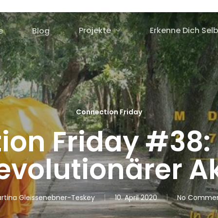
Projekte
Erkenne Dich Selb
e
Blog
Connection Friday
ion Friday #38:
evolutionärer A
rtina Gleissenebner-Teskey
10. April 2020
No Commen