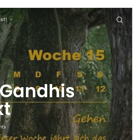
sear
st!
 Gandhis
kt
ts