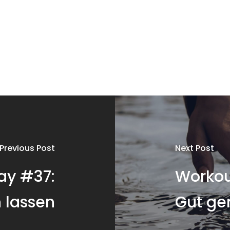
Previous Post
Next Post
ay #37:
Workou
 lassen
Gut ge