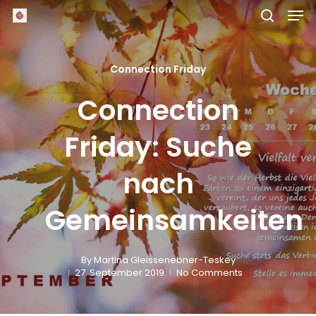
Skip
Men
to
main
search
Close
content
Menu
Connection Friday
Connection
Friday: Suche
nach
Gemeinsamkeiten
By
Martina Gleissenebner-Teskey
27. September 2019
No Comments