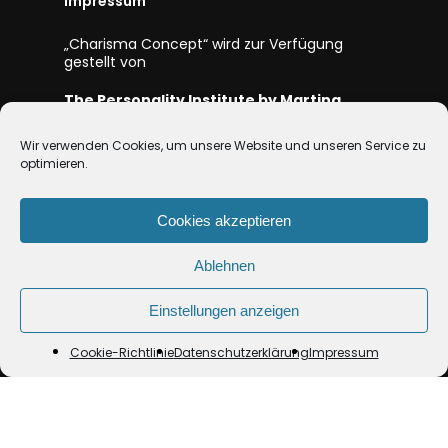
Impressum
„Charisma Concept“ wird zur Verfügung
gestellt von
The Personality Institute by Martina
Gleissenebner-Teskey e.U.
Wir verwenden Cookies, um unsere Website und unseren Service zu
Firmenbuch
#: 309419d
optimieren.
UID Nr:
ATU626 28669
Mitglied bei WKO NÖ
Cookies akzeptieren
Ablehnen
Einstellungen anzeigen
Cookie-Richtlinie
Datenschutzerklärung
Impressum
© 2026 Charisma-Concept.
facebook
linkedin
youtube
instagram