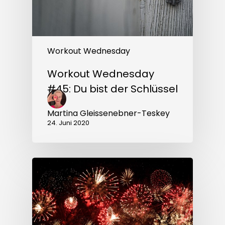
Workout Wednesday
Workout Wednesday
#45: Du bist der Schlüssel
Martina Gleissenebner-Teskey
24. Juni 2020
Workout
Wednesday
#44:
Alles
eine
Sache
der
Gewohnheit