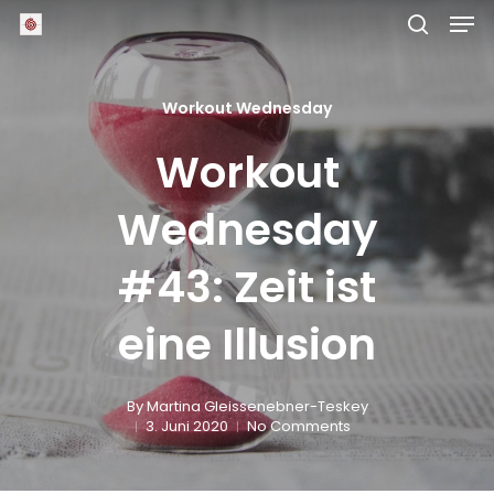
Skip
Men
to
main
search
Close
content
Menu
Workout Wednesday
Workout
Wednesday
#43: Zeit ist
eine Illusion
By
Martina Gleissenebner-Teskey
3. Juni 2020
No Comments