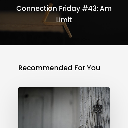
Connection Friday #43: Am
Limit
Recommended For You
Workout
Wednesday
#45:
Du
bist
der
Schlüssel