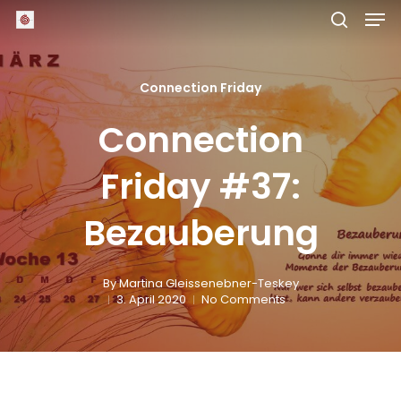
Skip
Men
to
main
search
Close
content
Menu
Connection Friday
Connection
Friday #37:
Bezauberung
By
Martina Gleissenebner-Teskey
3. April 2020
No Comments