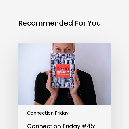
Recommended For You
Connection
Friday
#45:
Es
ist
da!
Connection Friday
Connection Friday #45: