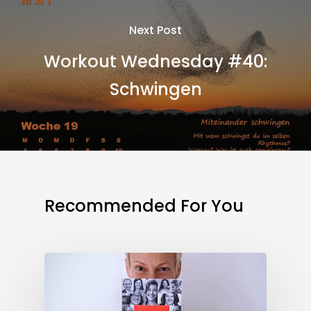
Next Post
Workout Wednesday #40:
Schwingen
Recommended For You
Connection
Friday
#45:
Es
ist