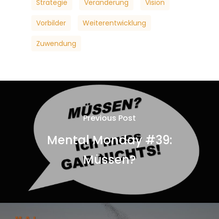
Strategie
Veränderung
Vision
Vorbilder
Weiterentwicklung
Zuwendung
Previous Post
Mental Monday #39:
Müssen?