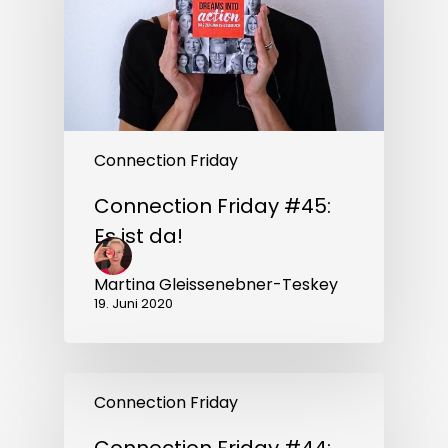
da!
Connection Friday
Connection Friday #45:
Es ist da!
Martina Gleissenebner-Teskey
19. Juni 2020
Connection
Friday
Connection Friday
#44:
Repetition