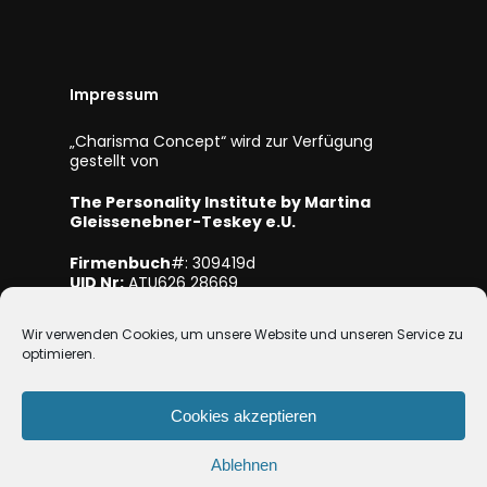
Impressum
„Charisma Concept“ wird zur Verfügung
gestellt von
The Personality Institute by Martina
Gleissenebner-Teskey e.U.
Firmenbuch
#: 309419d
UID Nr:
ATU626 28669
Mitglied bei WKO NÖ
Wir verwenden Cookies, um unsere Website und unseren Service zu
optimieren.
Cookies akzeptieren
Ablehnen