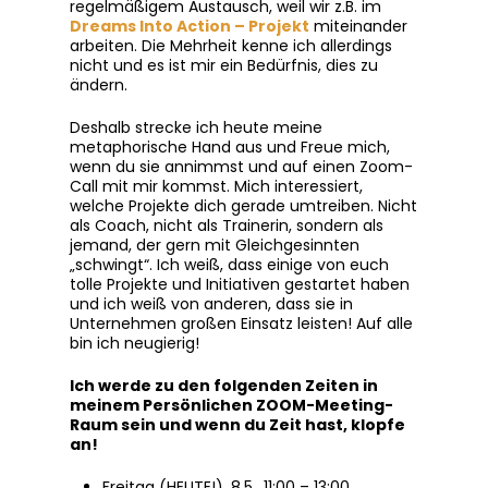
regelmäßigem Austausch, weil wir z.B. im
Dreams Into Action – Projekt
miteinander
arbeiten. Die Mehrheit kenne ich allerdings
nicht und es ist mir ein Bedürfnis, dies zu
ändern.
Deshalb strecke ich heute meine
metaphorische Hand aus und Freue mich,
wenn du sie annimmst und auf einen Zoom-
Call mit mir kommst. Mich interessiert,
welche Projekte dich gerade umtreiben. Nicht
als Coach, nicht als Trainerin, sondern als
jemand, der gern mit Gleichgesinnten
„schwingt“. Ich weiß, dass einige von euch
tolle Projekte und Initiativen gestartet haben
und ich weiß von anderen, dass sie in
Unternehmen großen Einsatz leisten! Auf alle
bin ich neugierig!
Ich werde zu den folgenden Zeiten in
meinem Persönlichen ZOOM-Meeting-
Raum sein und wenn du Zeit hast, klopfe
an!
Freitag (HEUTE!), 8.5., 11:00 – 13:00