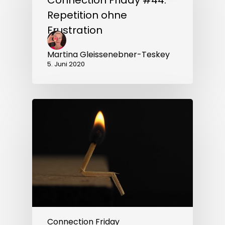
Connection Friday #44:
ohne
Frustration
Repetition ohne
Frustration
Martina Gleissenebner-Teskey
5. Juni 2020
Connection
Friday
#43:
Am
Limit
Connection Friday