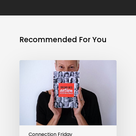
Recommended For You
Connection
Friday
#45:
Es
ist
da!
Connection Friday