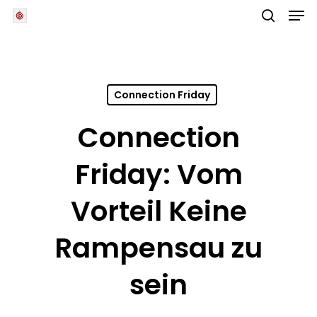
Skip
Men
to
main
search
Close
content
Menu
Connection Friday
Connection
Friday: Vom
Vorteil Keine
Rampensau zu
sein