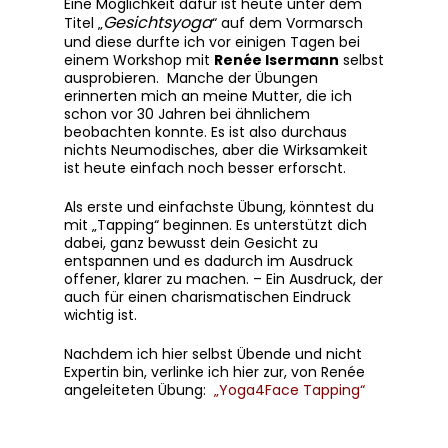
Eine Möglichkeit dafür ist heute unter dem
Gesichtsyoga
Titel „
“ auf dem Vormarsch
und diese durfte ich vor einigen Tagen bei
einem Workshop mit
Renée Isermann
selbst
ausprobieren. Manche der Übungen
erinnerten mich an meine Mutter, die ich
schon vor 30 Jahren bei ähnlichem
beobachten konnte. Es ist also durchaus
nichts Neumodisches, aber die Wirksamkeit
ist heute einfach noch besser erforscht.
Als erste und einfachste Übung, könntest du
mit „Tapping“ beginnen. Es unterstützt dich
dabei, ganz bewusst dein Gesicht zu
entspannen und es dadurch im Ausdruck
offener, klarer zu machen. – Ein Ausdruck, der
auch für einen charismatischen Eindruck
wichtig ist.
Nachdem ich hier selbst Übende und nicht
Expertin bin, verlinke ich hier zur, von Renée
angeleiteten Übung:
„Yoga4Face Tapping“