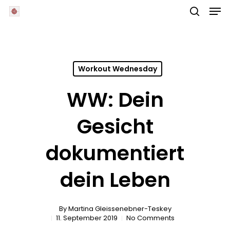
Skip
Men
to
main
search
Close
content
Menu
Workout Wednesday
WW: Dein
Gesicht
dokumentiert
dein Leben
By
Martina Gleissenebner-Teskey
11. September 2019
No Comments